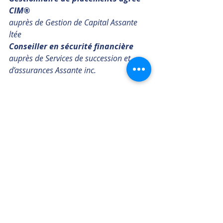
CIM®
auprès de Gestion de Capital Assante 
ltée
Conseiller en sécurité financière
auprès de Services de succession et 
d’assurances Assante inc.
Cellulaire : 
450-708-0786
Téléphone : 
450-250-0722
Courriel : 
vdespres@assante.com
SiteWeb : 
GestionDeVotreRichesse.com
Nos engagements :
Accroître & Protéger votre richesse
Optimiser votre fiscalité
Réduire vos coûts
Sources :
https://www.global-rates.com/fr/
https://stockcharts.com/h-sc/ui