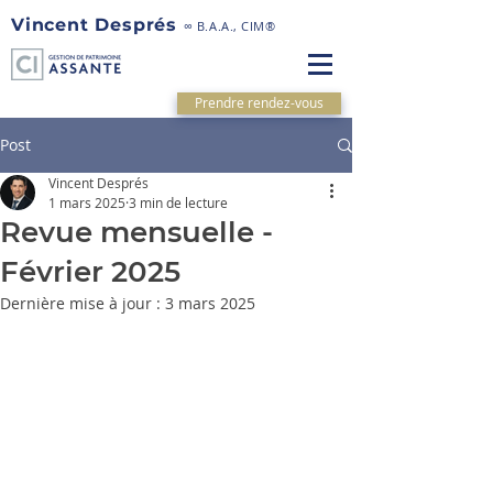
Vincent Després
∞ B.A.A., CIM®
Prendre rendez-vous
Post
Vincent Després
1 mars 2025
3 min de lecture
Revue mensuelle -
Février 2025
Dernière mise à jour :
3 mars 2025