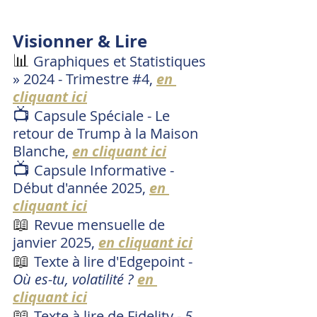
Visionner & Lire
📊
 Graphiques et Statistiques 
» 2024 - Trimestre 
#4
, 
en 
cliquant ici
📺 
Capsule Spéciale - Le 
retour de Trump à la Maison 
Blanche, 
en cliquant ici
📺 
Capsule Informative - 
Début d'année 2025, 
en 
cliquant ici
📖
Revue mensuelle de 
janvier 2025, 
en cliquant ici
📖
Texte à lire d'Edgepoint - 
Où es-tu, volatilité ? 
en 
cliquant ici
📖
Texte à lire de Fidelity - 
5 